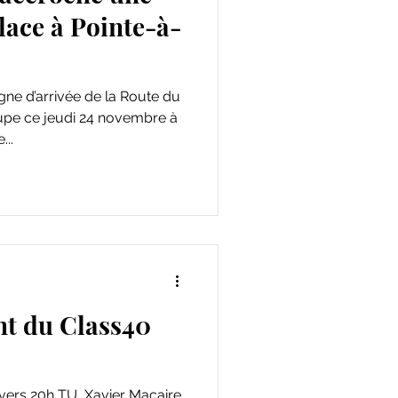
ace à Pointe-à-
...
ant du Class40