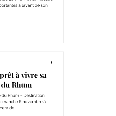
prêt à vivre sa
e du Rhum
13h02, Xavier Macaire s’élancera de...